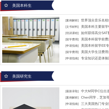
美国本科生
世界顶尖音乐名校
[案例解析]
美国本科主要留学
[文书材料]
乐学院带奖录取！
如何获得高分SAT
[培训课程]
美国本科留学前费
[留学费用]
美国本科留学EE
[申请指南]
美国大学生活费用
[留学费用]
专业知识还是体验
[申请指南]
美国研究生
中大M同学C位出道
[最新录取]
Chen同学，芝
[案例解析]
手软！
三大美国热门专业
[申请指南]