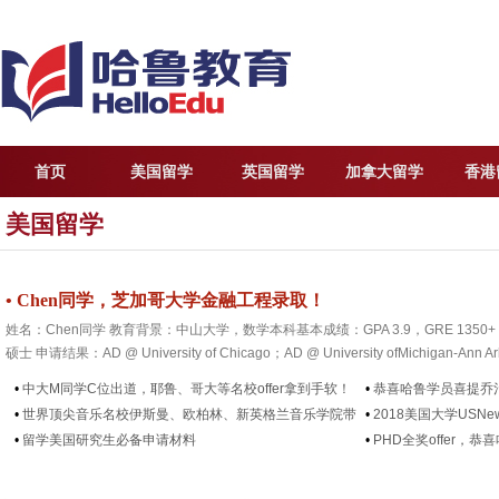
首页
美国留学
英国留学
加拿大留学
香港
美国留学
•
Chen同学，芝加哥大学金融工程录取！
姓名：Chen同学 教育背景：中山大学，数学本科基本成绩：GPA 3.9，GRE 1350+
硕士 申请结果：AD @ University of Chicago；AD @ University ofMichigan-Ann A
•
中大M同学C位出道，耶鲁、哥大等名校offer拿到手软！
•
恭喜哈鲁学员喜提乔
•
世界顶尖音乐名校伊斯曼、欧柏林、新英格兰音乐学院带
•
2018美国大学USN
奖录取！
•
留学美国研究生必备申请材料
•
​PHD全奖offer
取！