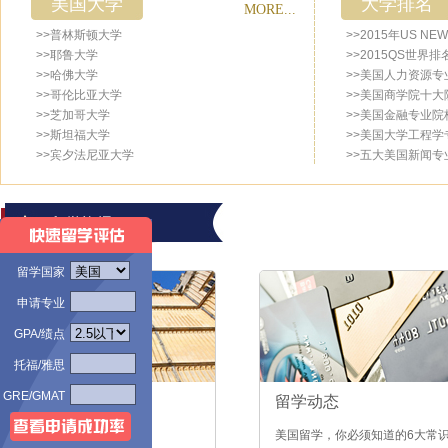
美国大学
大学排名
MORE...
>>普林斯顿大学
>>2015年US N
>>耶鲁大学
>>2015QS世界
>>哈佛大学
>>美国人力资源专
>>哥伦比亚大学
>>美国商学院十大
>>芝加哥大学
>>美国金融专业院校
>>斯坦福大学
>>美国大学工程学
>>宾夕法尼亚大学
>>五大美国新闻专
留学资讯
留学国家
申请专业
GPA/绩点
托福/雅思
GRE/GMAT
申请指南
留学动态
美国教育学专业申请条件
美国留学，你必须知道的6大常