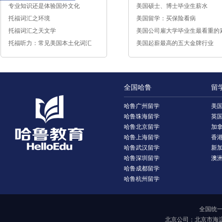
专业知识还是体验国外文化
美国硕士、博士毕业生薪水
托福词汇之环境
美国留学：买保险看病
托福词汇之天文学
美国公司雇大学毕业生最看重的
托福听力：常见美国本土化词汇
质
美国起薪最高的五大金牌行业
全国哈鲁
留
哈鲁广州留学
美
哈鲁珠海留学
英
哈鲁北京留学
加
哈鲁上海留学
香
哈鲁武汉留学
新
哈鲁深圳留学
澳
哈鲁成都留学
哈鲁杭州留学
全国统一报
北京公司：北京市海淀