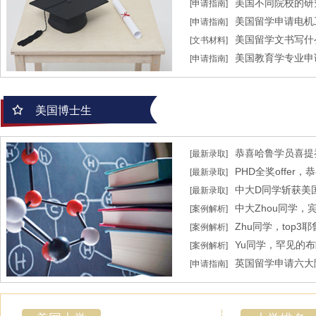
美国不同院校的研
[申请指南]
美国留学申请电机
[申请指南]
美国留学文书写什
[文书材料]
美国教育学专业申
[申请指南]
美国博士生
恭喜哈鲁学员喜提
[最新录取]
​PHD全奖offe
[最新录取]
取！
中大D同学斩获美
[最新录取]
士全奖录取！
中大Zhou同学
[案例解析]
减免！
Zhu同学，top
[案例解析]
取！
Yu同学，罕见的
[案例解析]
英国留学申请六大
[申请指南]