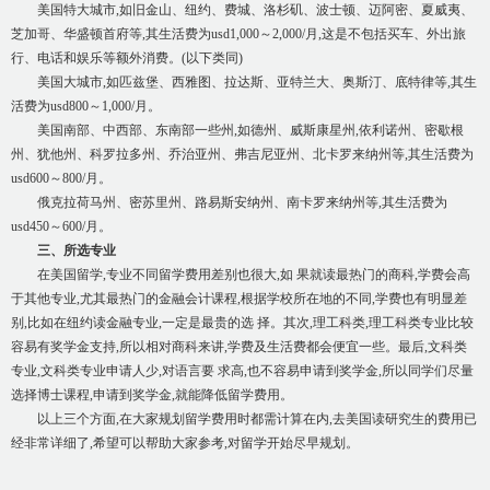
美国特大城市,如旧金山、纽约、费城、洛杉矶、波士顿、迈阿密、夏威夷、
芝加哥、华盛顿首府等,其生活费为usd1,000～2,000/月,这是不包括买车、外出旅
行、电话和娱乐等额外消费。(以下类同)
美国大城市,如匹兹堡、西雅图、拉达斯、亚特兰大、奥斯汀、底特律等,其生
活费为usd800～1,000/月。
美国南部、中西部、东南部一些州,如德州、威斯康星州,依利诺州、密歇根
州、犹他州、科罗拉多州、乔治亚州、弗吉尼亚州、北卡罗来纳州等,其生活费为
usd600～800/月。
俄克拉荷马州、密苏里州、路易斯安纳州、南卡罗来纳州等,其生活费为
usd450～600/月。
三、所选专业
在美国留学,专业不同留学费用差别也很大,如 果就读最热门的商科,学费会高
于其他专业,尤其最热门的金融会计课程,根据学校所在地的不同,学费也有明显差
别,比如在纽约读金融专业,一定是最贵的选 择。其次,理工科类,理工科类专业比较
容易有奖学金支持,所以相对商科来讲,学费及生活费都会便宜一些。最后,文科类
专业,文科类专业申请人少,对语言要 求高,也不容易申请到奖学金,所以同学们尽量
选择博士课程,申请到奖学金,就能降低留学费用。
以上三个方面,在大家规划留学费用时都需计算在内,去美国读研究生的费用已
经非常详细了,希望可以帮助大家参考,对留学开始尽早规划。