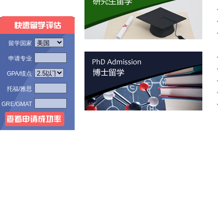
留学国家
申请专业
GPA/绩点
托福/雅思
GRE/GMAT