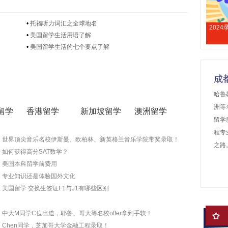
•
托福听力词汇之全球地名
202
•
美国留学生活用语了解
•
美国留学生活的七个要点了解
成
哈鲁
洲等
留学
香港留学
新加坡留学
澳洲留学
留学
程专
世界顶尖音乐名校伊斯曼、欧柏林、新英格兰音乐学院带奖录取！
之路
如何获得高分SAT数学？
美国本科留学前费用
专业知识还是体验国外文化
美国留学 交换生签证F1与J1有哪些区别
中大M同学C位出道，耶鲁、哥大等名校offer拿到手软！
Chen同学，芝加哥大学金融工程录取！