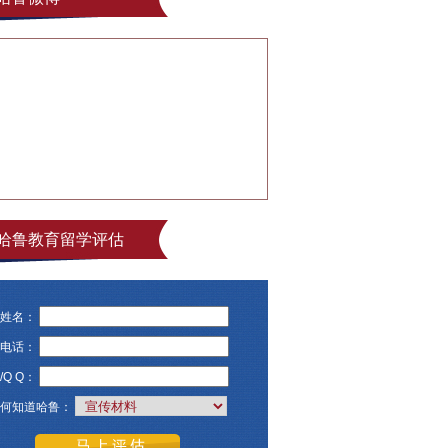
哈鲁教育留学评估
姓名：
电话：
/Q Q：
何知道哈鲁：