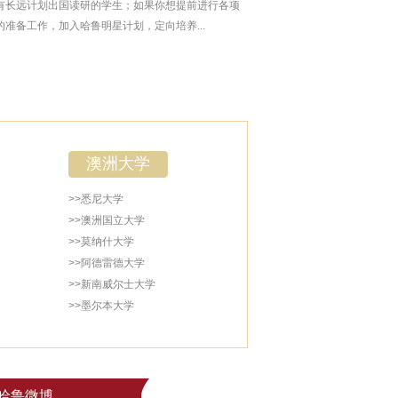
有长远计划出国读研的学生；如果你想提前进行各项
的准备工作，加入哈鲁明星计划，定向培养...
澳洲大学
>>悉尼大学
>>澳洲国立大学
>>莫纳什大学
>>阿德雷德大学
>>新南威尔士大学
>>墨尔本大学
哈鲁微博