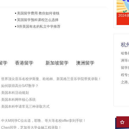
•
美国留学费用 教你如何省钱
202
•
英国留学预科课程怎么选择
•
9所英国有名的私立中学推荐
杭
哈鲁
洲等
留学
香港留学
新加坡留学
澳洲留学
留学
程专
世界顶尖音乐名校伊斯曼、欧柏林、新英格兰音乐学院带奖录取！
之路
如何获得高分SAT数学？
美国本科活动规划
美国本科网申核心系统
美国本科申请常见三种录取方式
中大M同学C位出道，耶鲁、哥大等名校offer拿到手软！
Chen同学，芝加哥大学金融工程录取！