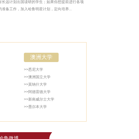
有长远计划出国读研的学生；如果你想提前进行各项
的准备工作，加入哈鲁明星计划，定向培养...
澳洲大学
>>悉尼大学
>>澳洲国立大学
>>莫纳什大学
>>阿德雷德大学
>>新南威尔士大学
>>墨尔本大学
哈鲁微博