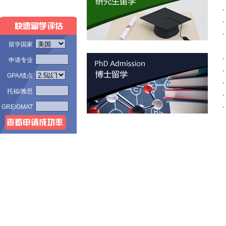
留学国家
申请专业
GPA/绩点
托福/雅思
GRE/GMAT