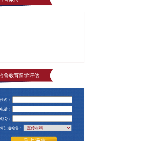
哈鲁教育留学评估
姓名：
电话：
/Q Q：
何知道哈鲁：