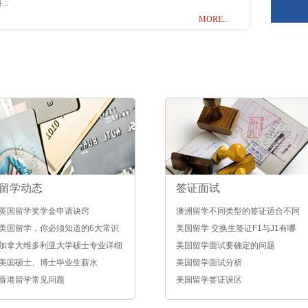
..
MORE...
留学动态
签证面试
英国留学奖学金申请诀窍
澳洲留学不同类型的签证适合不同
美国留学，你必须知道的6大常识
学历
美国留学 交换生签证F1与J1有哪
加拿大维多利亚大学硕士专业详细
些区别
美国留学面试要确定的问题
介绍
美国硕士、博士毕业生薪水
美国留学面试分析
香港留学常见问题
美国留学签证误区