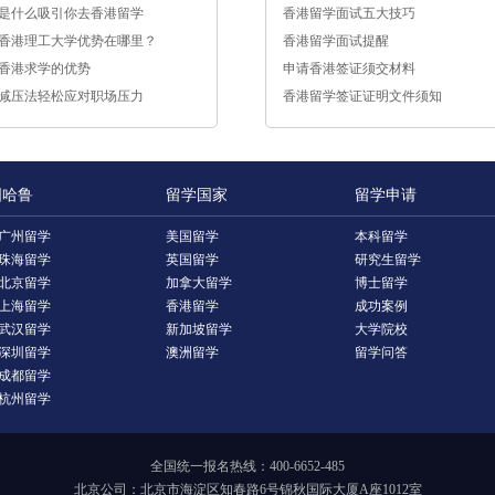
是什么吸引你去香港留学
香港留学面试五大技巧
香港理工大学优势在哪里？
香港留学面试提醒
香港求学的优势
申请香港签证须交材料
减压法轻松应对职场压力
香港留学签证证明文件须知
国哈鲁
留学国家
留学申请
广州留学
美国留学
本科留学
珠海留学
英国留学
研究生留学
北京留学
加拿大留学
博士留学
上海留学
香港留学
成功案例
武汉留学
新加坡留学
大学院校
深圳留学
澳洲留学
留学问答
成都留学
杭州留学
全国统一报名热线：400-6652-485
北京公司：北京市海淀区知春路6号锦秋国际大厦A座1012室