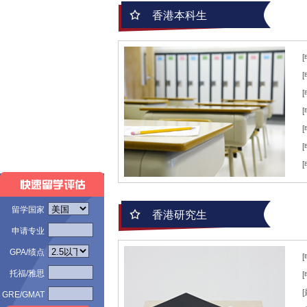
香港本科生
留学国家
香港研究生
申请专业
GPA/绩点
托福/雅思
GRE/GMAT