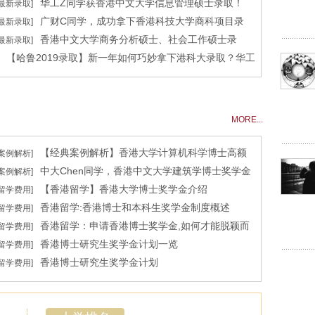
华工Z同学获香港中文大学信息管理硕士录取！
[最新录取]
！
广财C同学，成功拿下香港科技大学商科项目录
[最新录取]
香港中文大学商务分析硕士、社会工作硕士录
[最新录取]
取！
【哈鲁2019录取】新一年如何巧妙拿下港科大录取？华工
取！
L同学港科大化学硕士offer来了！
MORE...
【经典案例解析】香港大学计算机科学博士高额
[案例解析]
中大Chen同学，香港中文大学建筑学博士奖学金
[案例解析]
奖学金录取！
【香港留学】香港大学博士奖学金介绍
[留学费用]
录取！
香港留学:香港博士和本科生奖学金制度概述
[留学费用]
香港留学：申请香港博士奖学金,如何才能脱颖而
[留学费用]
香港博士研究生奖学金计划一览
[留学费用]
出？
香港博士研究生奖学金计划
[留学费用]