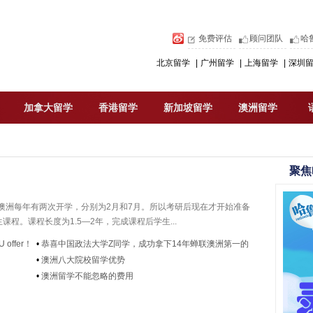
免费评估
顾问团队
哈
北京留学
|
广州留学
|
上海留学
|
深圳
加拿大留学
香港留学
新加坡留学
澳洲留学
聚焦
澳洲每年有两次开学，分别为2月和7月。所以考研后现在才开始准备
课程。课程长度为1.5—2年，完成课程后学生...
ffer！
•
恭喜中国政法大学Z同学，成功拿下14年蝉联澳洲第一的
ANU offer！
•
澳洲八大院校留学优势
•
澳洲留学不能忽略的费用