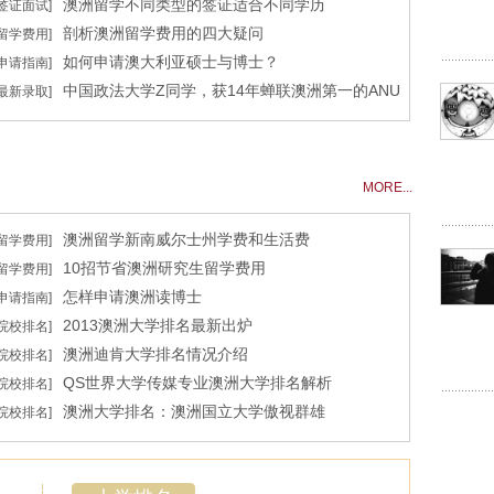
澳洲留学不同类型的签证适合不同学历
[签证面试]
剖析澳洲留学费用的四大疑问
[留学费用]
如何申请澳大利亚硕士与博士？
[申请指南]
中国政法大学Z同学，获14年蝉联澳洲第一的ANU
[最新录取]
offer！
MORE...
澳洲留学新南威尔士州学费和生活费
[留学费用]
10招节省澳洲研究生留学费用
[留学费用]
怎样申请澳洲读博士
[申请指南]
2013澳洲大学排名最新出炉
[院校排名]
澳洲迪肯大学排名情况介绍
[院校排名]
QS世界大学传媒专业澳洲大学排名解析
[院校排名]
澳洲大学排名：澳洲国立大学傲视群雄
[院校排名]