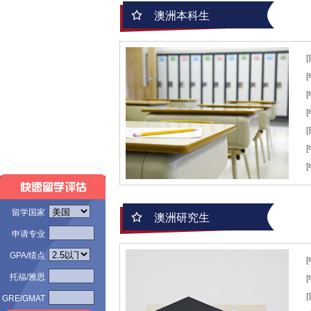
澳洲本科生
留学国家
澳洲研究生
申请专业
GPA/绩点
托福/雅思
GRE/GMAT