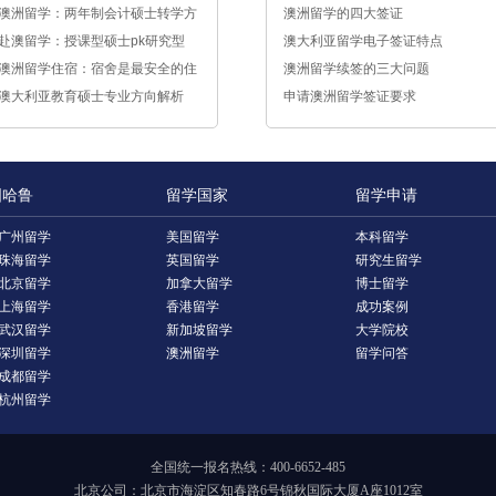
革制度
澳洲留学：两年制会计硕士转学方
学历
澳洲留学的四大签证
法
赴澳留学：授课型硕士pk研究型
澳大利亚留学电子签证特点
硕士
澳洲留学住宿：宿舍是最安全的住
澳洲留学续签的三大问题
房选择
澳大利亚教育硕士专业方向解析
申请澳洲留学签证要求
国哈鲁
留学国家
留学申请
广州留学
美国留学
本科留学
珠海留学
英国留学
研究生留学
北京留学
加拿大留学
博士留学
上海留学
香港留学
成功案例
武汉留学
新加坡留学
大学院校
深圳留学
澳洲留学
留学问答
成都留学
杭州留学
全国统一报名热线：400-6652-485
北京公司：北京市海淀区知春路6号锦秋国际大厦A座1012室