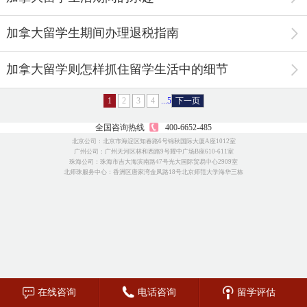
加拿大留学生期间办理退税指南
加拿大留学则怎样抓住留学生活中的细节
1
2
3
4
...5
下一页
全国咨询热线
400-6652-485
北京公司：北京市海淀区知春路6号锦秋国际大厦A座1012室
广州公司：广州天河区林和西路9号耀中广场B座610-611室
珠海公司：珠海市吉大海滨南路47号光大国际贸易中心2909室
北师珠服务中心：香洲区唐家湾金凤路18号北京师范大学海华三栋
在线咨询
电话咨询
留学评估