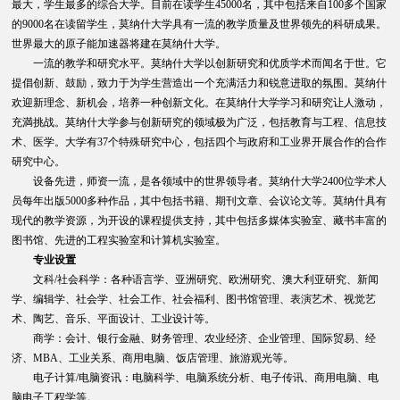
最大，学生最多的综合大学。目前在读学生45000名，其中包括来自100多个国家
的9000名在读留学生，莫纳什大学具有一流的教学质量及世界领先的科研成果。
世界最大的原子能加速器将建在莫纳什大学。
一流的教学和研究水平。莫纳什大学以创新研究和优质学术而闻名于世。它
提倡创新、鼓励，致力于为学生营造出一个充满活力和锐意进取的氛围。莫纳什
欢迎新理念、新机会，培养一种创新文化。在莫纳什大学学习和研究让人激动，
充満挑战。莫纳什大学参与创新研究的领域极为广泛，包括教育与工程、信息技
术、医学。大学有37个特殊研究中心，包括四个与政府和工业界开展合作的合作
研究中心。
设备先进，师资一流，是各领域中的世界领导者。莫纳什大学2400位学术人
员每年出版5000多种作品，其中包括书籍、期刊文章、会议论文等。莫纳什具有
现代的教学资源，为开设的课程提供支持，其中包括多媒体实验室、藏书丰富的
图书馆、先进的工程实验室和计算机实验室。
专业设置
文科/社会科学：各种语言学、亚洲研究、欧洲研究、澳大利亚研究、新闻
学、编辑学、社会学、社会工作、社会福利、图书馆管理、表演艺术、视觉艺
术、陶艺、音乐、平面设计、工业设计等。
商学：会计、银行金融、财务管理、农业经济、企业管理、国际贸易、经
济、MBA、工业关系、商用电脑、饭店管理、旅游观光等。
电子计算/电脑资讯：电脑科学、电脑系统分析、电子传讯、商用电脑、电
脑电子工程学等。