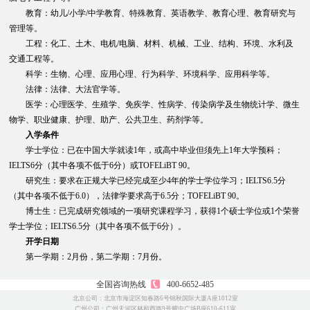
教育：幼儿/小学/中学教育、特殊教育、英语教学、教育心理、教育研究与
管理等。
工程：化工、土木、电机/电脑、材料、机械、工业、结构、环境、水利及
交通工程等。
科学：生物、心理、应用心理、行为科学、环境科学、应用科学等。
法律：法律、大法官学等。
医学：心理医学、生殖学、免疾学、性病学、传染病学及生物统计学、微生
物学、职业健康、护理、助产、公共卫生、药剂学等。
入学条件
学士学位：已在中国大学就读1年，或高中毕业但须先上1年大学预科；
IELTS6分（其中各项不低于6分）或TOFELiBT 90。
研究生：要求在正规大学已经完成至少4年的学士学位学习；IELTS6.5分
（其中各项不低于6.0），法律学要求高于6.5分；TOFELiBT 90。
博士生：已完成研究领域的一项研究课程学习，获得1个硕士学位或1个荣誉
学士学位；IELTS6.5分（其中各项不低于6分）。
开学日期
第一学期：2月份，第二学期：7月份。
全国咨询热线
400-6652-485
北京公司：北京市海淀区知春路6号锦秋国际大厦A座1012室
广州公司：广州天河区林和西路9号耀中广场B座610-611室