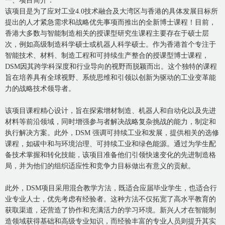
一、项目简介：
该项目是为了应对工业4.0技术融合及大湾区与香港的具体发展目标所
提出的人才紧急需求和战略优先事项而推出的全新博士课程！目前，
香港大多数与智能制造相关的授课型研究生课程主要存在于硕士层
次，例如高级制造科学硕士或机器人科学硕士。作为香港首个专注于
智能技术、材料、制造工程和可持续生产整合的授课型博士课程，
DSM因其跨学科深度和行业导向的视野而脱颖而出。这个独特的课程
旨在培养具有全球视野、系统思维和引领以创新为驱动的工业变革能
力的战略技术领导者。
该项目课程精心设计，旨在探索增材制造、机器人和自动化以及先进
材料等前沿领域，同时增强参与者解决战略复杂挑战的能力，制定和
执行解决方案。此外，DSM 强调可持续工业和发展，提供相关的选修
课程，如碳中和与环境治理、可持续工业和绿色能源。通过为学生配
备技术掌握和转化技能，该项目准备他们引领快速变化的先进制造格
局，并为他们的组织适应性和竞争力目标做出有意义的贡献。
此外，DSM项目采用混合教学方法，既适合应届毕业学生，也适合行
业专业人士，优先考虑有经验者。这种方法不仅拓宽了高水平教育的
获取渠道，还营造了协作和充满活力的学习环境。新兴人才在智能制
造领域获得基础和高级专业知识，而经验丰富的专业人员则提升其实