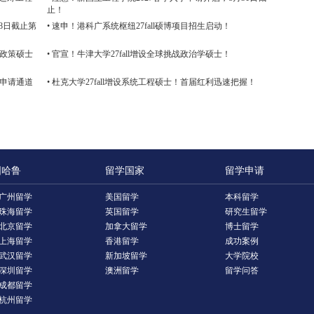
止！
28日截止第
• 速申！港科广系统枢纽27fall硕博项目招生启动！
与政策硕士
• 官宣！牛津大学27fall增设全球挑战政治学硕士！
学申请通道
• 杜克大学27fall增设系统工程硕士！首届红利迅速把握！
国哈鲁
留学国家
留学申请
广州留学
美国留学
本科留学
珠海留学
英国留学
研究生留学
北京留学
加拿大留学
博士留学
上海留学
香港留学
成功案例
武汉留学
新加坡留学
大学院校
深圳留学
澳洲留学
留学问答
成都留学
杭州留学