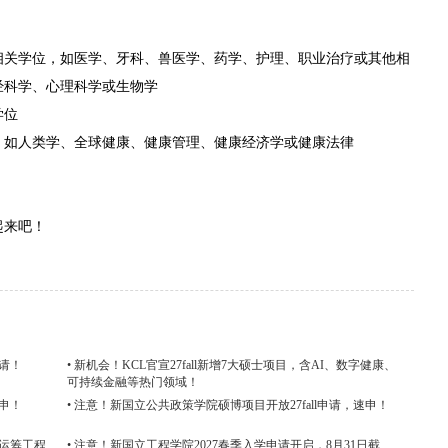
相关学位，如医学、牙科、兽医学、药学、护理、职业治疗或其他相
经科学、心理科学或生物学
学位
，如人类学、全球健康、健康管理、健康经济学或健康法律
起来吧！
申请！
• 新机会！KCL官宣27fall新增7大硕士项目，含AI、数字健康、
可持续金融等热门领域！
开申！
• 注意！新国立公共政策学院硕博项目开放27fall申请，速申！
与运筹工程
• 注意！新国立工程学院2027春季入学申请开启，8月31日截