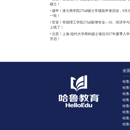
硕士！
• 速申！港大商学院27fall硕士常规批申请启动，9月
一轮！
• 官宣！帝国理工学院27fall新增专业—AI、经济学
上线了！
• 注意！上海-纽约大学商科硕士项目2027年夏季入
开启！
全
哈鲁
哈鲁
哈鲁
哈鲁
哈鲁
哈鲁
哈鲁
哈鲁