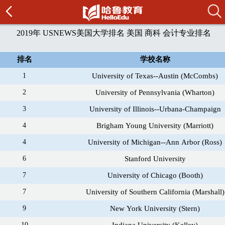
2019年 USNEWS美国大学排名 美国 商科 会计专业排名
排名
学校名称
1
University of Texas--Austin (McCombs)
2
University of Pennsylvania (Wharton)
3
University of Illinois--Urbana-Champaign
4
Brigham Young University (Marriott)
4
University of Michigan--Ann Arbor (Ross)
6
Stanford University
7
University of Chicago (Booth)
7
University of Southern California (Marshall)
9
New York University (Stern)
10