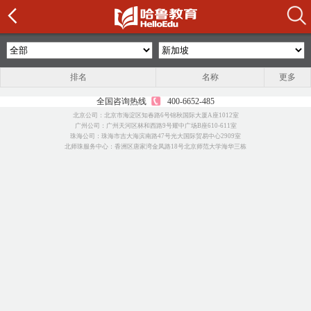
排名
名称
更多
全国咨询热线
400-6652-485
北京公司：北京市海淀区知春路6号锦秋国际大厦A座1012室
广州公司：广州天河区林和西路9号耀中广场B座610-611室
珠海公司：珠海市吉大海滨南路47号光大国际贸易中心2909室
北师珠服务中心：香洲区唐家湾金凤路18号北京师范大学海华三栋