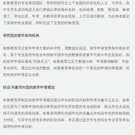
哈鲁教育的专业资深团队，帮助和指导过上千名国内外的在职人士，大学生，高
中生学生成功地进入自己梦寐以求的海外名校，包括哈佛、耶鲁、斯坦福、麻省
理工、哥伦比亚、牛津、剑桥等世界知名院校。上万宗成功案例，为后来者奠定
了深厚的专业基础，同时沉淀了宝贵的经验资源。
研究型的留学咨询机构
哈鲁教育关注留学申请方案的科学性，用数据去说话。留学申请形势每年都在变
化，某个专业某所学校去年招收中国学生的数量和质量不代表今年也是如此，因
此留学申请应避免“经验主义”。哈鲁教育立足于数据分析、申请案例解析、学校
专业研究。通过比对这些数据，哈鲁教育将告诉您一个真实的申请结果预测，给
您有效的申请定位分析。
职业/兴趣导向型的留学申请规划
哈鲁教育所制定的留学申请规划是以学生的职业目标和学术兴趣为立足点。如果
仅仅是为了保障申请的成功率而放弃学生所喜爱的专业或院校，那么学生永远也
得不到满意的录取结果。哈鲁咨询擅长挖掘学生的兴趣点并结合学生的性格和能
力特征，引导学生思考未来的职业目标，并且通过提升学生的综合专业背景来实
现理性的申请目标。