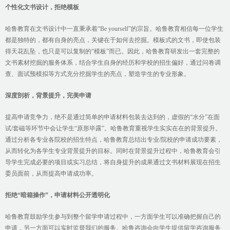
个性化文书设计，拒绝模板
哈鲁教育在文书设计中一直秉承着“Be yourself”的宗旨。哈鲁教育相信每一位学生
都是独特的，都有自身的亮点，关键在于如何去挖掘。模板式的文书，即使包装
得天花乱坠，也只是可以复制的“模板”而已。因此，哈鲁教育研发出一套完整的
文书素材挖掘的服务体系，结合学生自身的经历和学校的招生偏好，通过问卷调
查、面试预模拟等方式充分挖掘学生的亮点，塑造学生的专业形象。
深度剖析，背景提升，完美申请
提高申请竞争力，绝不是通过简单的申请材料包装去达到的，虚假的“水分”在面
试/套磁等环节中会让学生“原形毕露”。哈鲁教育重视学生实实在在的背景提升。
通过分析各专业各院校的招生特点，哈鲁教育总结出专业/院校的申请成功要素，
从而转化为各学生专业背景提升的目标。同时在背景提升过程中，哈鲁教育会引
导学生完成必要的项目或实习总结，将自身提升的成果通过文书材料展现在招生
委员面前，从而提高申请成功率。
拒绝“暗箱操作”，申请材料公开透明化
哈鲁教育鼓励学生参与到整个留学申请过程中，一方面学生可以准确把握自己的
申请，另一方面可以实时监督我们的服务。哈鲁咨询会向学生提供留学咨询服务