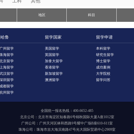
科
工科
其他
地区
科目
国哈鲁
留学国家
留学申请
广州留学
美国留学
本科留学
珠海留学
英国留学
研究生留学
北京留学
加拿大留学
博士留学
上海留学
香港留学
成功案例
武汉留学
新加坡留学
大学院校
深圳留学
澳洲留学
留学问答
成都留学
杭州留学
全国统一报名热线：400-6652-485
北京公司：北京市海淀区知春路6号锦秋国际大厦A座1012室
广州公司：广州天河区林和西路9号耀中广场B座610-611室
珠海公司：珠海市吉大海滨南路47号光大国际贸易中心2909室