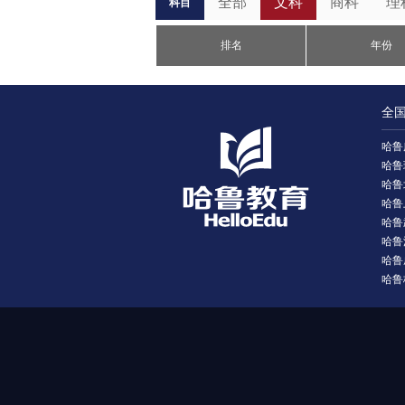
全部
文科
商科
理
科目
排名
年份
全
哈鲁
哈鲁
哈鲁
哈鲁
哈鲁
哈鲁
哈鲁
哈鲁