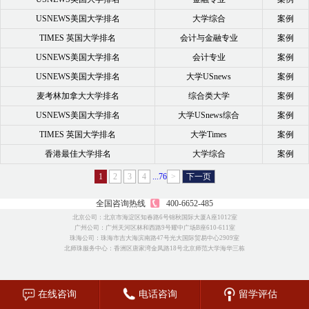
USNEWS美国大学排名
大学综合
案例
TIMES 英国大学排名
会计与金融专业
案例
USNEWS美国大学排名
会计专业
案例
USNEWS美国大学排名
大学USnews
案例
麦考林加拿大大学排名
综合类大学
案例
USNEWS美国大学排名
大学USnews综合
案例
TIMES 英国大学排名
大学Times
案例
香港最佳大学排名
大学综合
案例
1
2
3
4
...76
>
下一页
全国咨询热线
400-6652-485
北京公司：北京市海淀区知春路6号锦秋国际大厦A座1012室
广州公司：广州天河区林和西路9号耀中广场B座610-611室
珠海公司：珠海市吉大海滨南路47号光大国际贸易中心2909室
北师珠服务中心：香洲区唐家湾金凤路18号北京师范大学海华三栋
在线咨询
电话咨询
留学评估